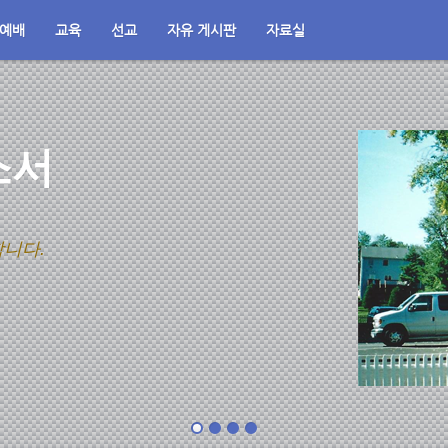
예배
교육
선교
자유 게시판
자료실
하옵소서
니다.