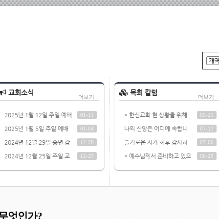
교회소식
목회 칼럼
더보기
더보기
2025년 1월 12일 주일 예배
* 한신교회 현 상황을 위해
01-11
09-21
주보 교회소식
기도를 부탁합니다.
2025년 1월 5일 주일 에배
나의 신앙은 어디에 속합니
01-04
07-13
교회 소식
까?
2024년 12월 29일 송년 감
슬기로운 자가 최후 감사하
12-28
07-06
사 주일 예배 교회 소식
는 자이다.
2024년 12월 25일 주일 교
* 예수님께서 준비하고 있으
12-25
06-29
회 소식
라 부탁하신 말씀.
 무엇인가?